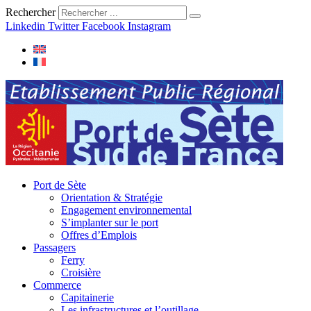
Rechercher
Linkedin
Twitter
Facebook
Instagram
Port de Sète
Orientation & Stratégie
Engagement environnemental
S’implanter sur le port
Offres d’Emplois
Passagers
Ferry
Croisière
Commerce
Capitainerie
Les infrastructures et l’outillage