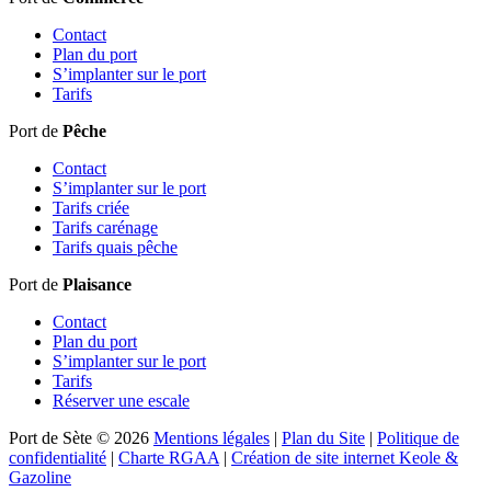
Contact
Plan du port
S’implanter sur le port
Tarifs
Port de
Pêche
Contact
S’implanter sur le port
Tarifs criée
Tarifs carénage
Tarifs quais pêche
Port de
Plaisance
Contact
Plan du port
S’implanter sur le port
Tarifs
Réserver une escale
Port de Sète © 2026
Mentions légales
|
Plan du Site
|
Politique de
confidentialité
|
Charte RGAA
|
Création de site internet Keole &
Gazoline