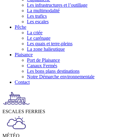
Les infrastructures et l’outillage
La multimodalité
Les trafics
Les escales
Pêche
La criée
Le carénage
Les quais et terre-pleins
La zone halieutique
Plaisance
Port de Plaisance
Canaux Fermés
Les bons plans destinations
Notre Démarche environnementale
Contact
ESCALES FERRIES
MÉTÉO