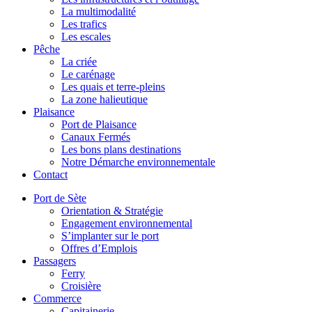
La multimodalité
Les trafics
Les escales
Pêche
La criée
Le carénage
Les quais et terre-pleins
La zone halieutique
Plaisance
Port de Plaisance
Canaux Fermés
Les bons plans destinations
Notre Démarche environnementale
Contact
Port de Sète
Orientation & Stratégie
Engagement environnemental
S’implanter sur le port
Offres d’Emplois
Passagers
Ferry
Croisière
Commerce
Capitainerie