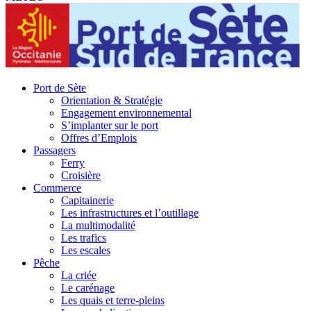
Port de Sète
Orientation & Stratégie
Engagement environnemental
S’implanter sur le port
Offres d’Emplois
Passagers
Ferry
Croisière
Commerce
Capitainerie
Les infrastructures et l’outillage
La multimodalité
Les trafics
Les escales
Pêche
La criée
Le carénage
Les quais et terre-pleins