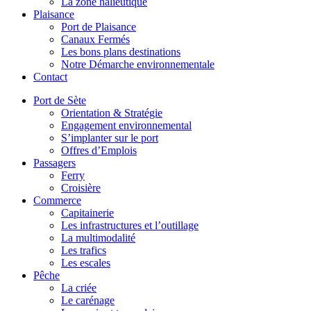
La zone halieutique
Plaisance
Port de Plaisance
Canaux Fermés
Les bons plans destinations
Notre Démarche environnementale
Contact
Port de Sète
Orientation & Stratégie
Engagement environnemental
S’implanter sur le port
Offres d’Emplois
Passagers
Ferry
Croisière
Commerce
Capitainerie
Les infrastructures et l’outillage
La multimodalité
Les trafics
Les escales
Pêche
La criée
Le carénage