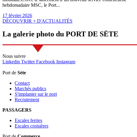
hebdomadaire MSC, le Port...
17 février 2026
DÉCOUVRIR + D'ACTUALITÉS
La
galerie
photo du
PORT DE SÈTE
Nous
suivre
Linkedin
Twitter
Facebook
Instagram
Port de
Sète
Contact
Marchés publics
S'implanter sur le port
Recrutement
PASSAGERS
Escales ferries
Escales croisières
Port de
Commerce