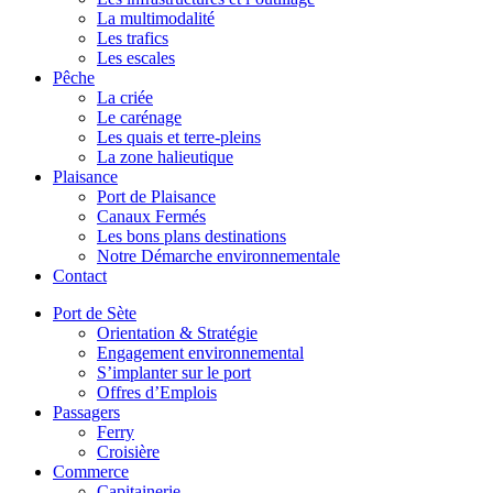
La multimodalité
Les trafics
Les escales
Pêche
La criée
Le carénage
Les quais et terre-pleins
La zone halieutique
Plaisance
Port de Plaisance
Canaux Fermés
Les bons plans destinations
Notre Démarche environnementale
Contact
Port de Sète
Orientation & Stratégie
Engagement environnemental
S’implanter sur le port
Offres d’Emplois
Passagers
Ferry
Croisière
Commerce
Capitainerie