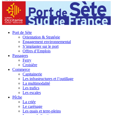
Port de Sète
Orientation & Stratégie
Engagement environnemental
S’implanter sur le port
Offres d’Emplois
Passagers
Ferry
Croisière
Commerce
Capitainerie
Les infrastructures et l’outillage
La multimodalité
Les trafics
Les escales
Pêche
La criée
Le carénage
Les quais et terre-pleins