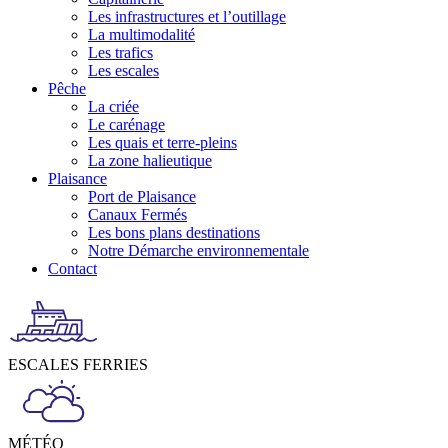
Les infrastructures et l’outillage
La multimodalité
Les trafics
Les escales
Pêche
La criée
Le carénage
Les quais et terre-pleins
La zone halieutique
Plaisance
Port de Plaisance
Canaux Fermés
Les bons plans destinations
Notre Démarche environnementale
Contact
ESCALES FERRIES
MÉTÉO