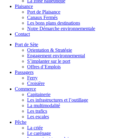
La zone halieutique
Plaisance
Port de Plaisance
Canaux Fermés
Les bons plans destinations
Notre Démarche environnementale
Contact
Port de Sète
Orientation & Stratégie
Engagement environnemental
S’implanter sur le port
Offres d’Emplois
Passagers
Ferry
Croisière
Commerce
Capitainerie
Les infrastructures et l’outillage
La multimodalité
Les trafics
Les escales
Pêche
La criée
Le carénage