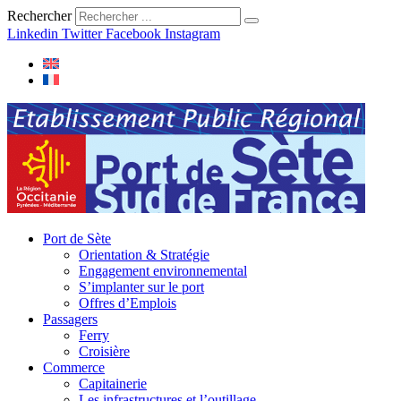
Rechercher
Linkedin
Twitter
Facebook
Instagram
Port de Sète
Orientation & Stratégie
Engagement environnemental
S’implanter sur le port
Offres d’Emplois
Passagers
Ferry
Croisière
Commerce
Capitainerie
Les infrastructures et l’outillage