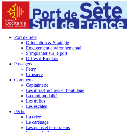
Port de Sète
Orientation & Stratégie
Engagement environnemental
S’implanter sur le port
Offres d’Emplois
Passagers
Ferry
Croisière
Commerce
Capitainerie
Les infrastructures et l’outillage
La multimodalité
Les trafics
Les escales
Pêche
La criée
Le carénage
Les quais et terre-pleins