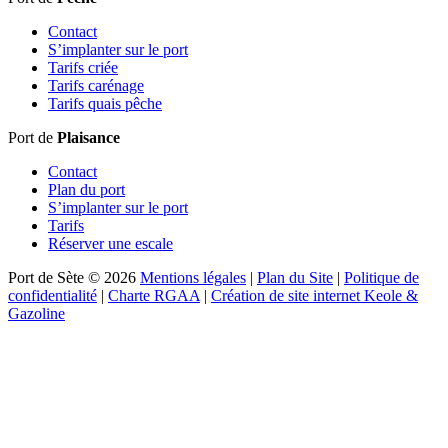
Contact
S’implanter sur le port
Tarifs criée
Tarifs carénage
Tarifs quais pêche
Port de
Plaisance
Contact
Plan du port
S’implanter sur le port
Tarifs
Réserver une escale
Port de Sète © 2026
Mentions légales
|
Plan du Site
|
Politique de
confidentialité
|
Charte RGAA
|
Création de site internet Keole &
Gazoline