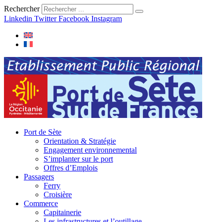
Rechercher
Linkedin
Twitter
Facebook
Instagram
Port de Sète
Orientation & Stratégie
Engagement environnemental
S’implanter sur le port
Offres d’Emplois
Passagers
Ferry
Croisière
Commerce
Capitainerie
Les infrastructures et l’outillage