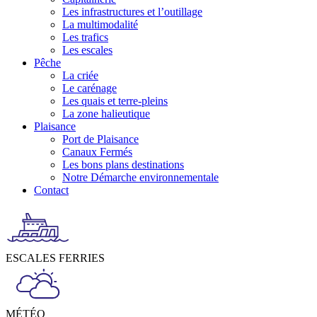
Les infrastructures et l’outillage
La multimodalité
Les trafics
Les escales
Pêche
La criée
Le carénage
Les quais et terre-pleins
La zone halieutique
Plaisance
Port de Plaisance
Canaux Fermés
Les bons plans destinations
Notre Démarche environnementale
Contact
ESCALES FERRIES
MÉTÉO