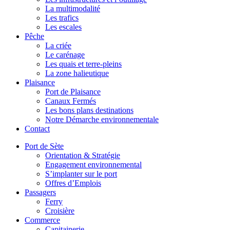
La multimodalité
Les trafics
Les escales
Pêche
La criée
Le carénage
Les quais et terre-pleins
La zone halieutique
Plaisance
Port de Plaisance
Canaux Fermés
Les bons plans destinations
Notre Démarche environnementale
Contact
Port de Sète
Orientation & Stratégie
Engagement environnemental
S’implanter sur le port
Offres d’Emplois
Passagers
Ferry
Croisière
Commerce
Capitainerie