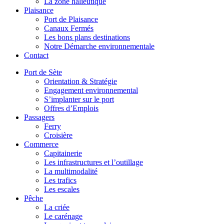
La zone halieutique
Plaisance
Port de Plaisance
Canaux Fermés
Les bons plans destinations
Notre Démarche environnementale
Contact
Port de Sète
Orientation & Stratégie
Engagement environnemental
S’implanter sur le port
Offres d’Emplois
Passagers
Ferry
Croisière
Commerce
Capitainerie
Les infrastructures et l’outillage
La multimodalité
Les trafics
Les escales
Pêche
La criée
Le carénage