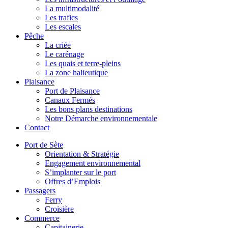
La multimodalité
Les trafics
Les escales
Pêche
La criée
Le carénage
Les quais et terre-pleins
La zone halieutique
Plaisance
Port de Plaisance
Canaux Fermés
Les bons plans destinations
Notre Démarche environnementale
Contact
Port de Sète
Orientation & Stratégie
Engagement environnemental
S’implanter sur le port
Offres d’Emplois
Passagers
Ferry
Croisière
Commerce
Capitainerie