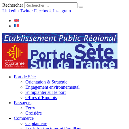
Rechercher
Linkedin
Twitter
Facebook
Instagram
Port de Sète
Orientation & Stratégie
Engagement environnemental
S’implanter sur le port
Offres d’Emplois
Passagers
Ferry
Croisière
Commerce
Capitainerie
Les infrastructures et l’outillage