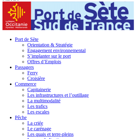
Port de Sète
Orientation & Stratégie
Engagement environnemental
S’implanter sur le port
Offres d’Emplois
Passagers
Ferry
Croisière
Commerce
Capitainerie
Les infrastructures et l’outillage
La multimodalité
Les trafics
Les escales
Pêche
La criée
Le carénage
Les quais et terre-pleins