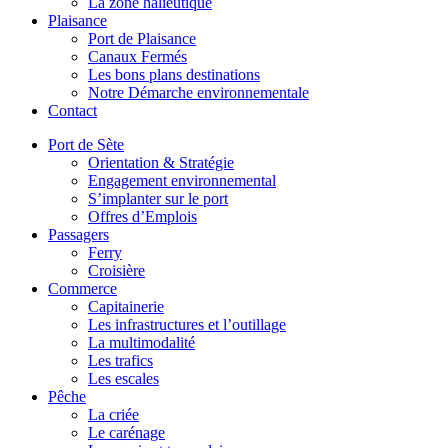
La zone halieutique
Plaisance
Port de Plaisance
Canaux Fermés
Les bons plans destinations
Notre Démarche environnementale
Contact
Port de Sète
Orientation & Stratégie
Engagement environnemental
S’implanter sur le port
Offres d’Emplois
Passagers
Ferry
Croisière
Commerce
Capitainerie
Les infrastructures et l’outillage
La multimodalité
Les trafics
Les escales
Pêche
La criée
Le carénage