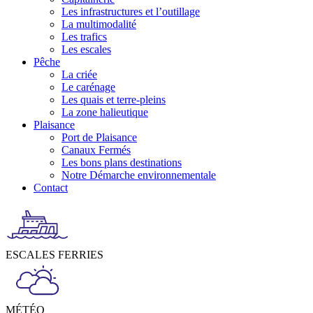
Les infrastructures et l’outillage
La multimodalité
Les trafics
Les escales
Pêche
La criée
Le carénage
Les quais et terre-pleins
La zone halieutique
Plaisance
Port de Plaisance
Canaux Fermés
Les bons plans destinations
Notre Démarche environnementale
Contact
ESCALES FERRIES
MÉTÉO