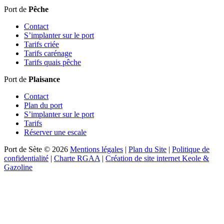
Port de
Pêche
Contact
S’implanter sur le port
Tarifs criée
Tarifs carénage
Tarifs quais pêche
Port de
Plaisance
Contact
Plan du port
S’implanter sur le port
Tarifs
Réserver une escale
Port de Sète © 2026
Mentions légales
|
Plan du Site
|
Politique de
confidentialité
|
Charte RGAA
|
Création de site internet Keole &
Gazoline