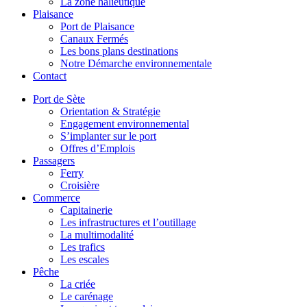
La zone halieutique
Plaisance
Port de Plaisance
Canaux Fermés
Les bons plans destinations
Notre Démarche environnementale
Contact
Port de Sète
Orientation & Stratégie
Engagement environnemental
S’implanter sur le port
Offres d’Emplois
Passagers
Ferry
Croisière
Commerce
Capitainerie
Les infrastructures et l’outillage
La multimodalité
Les trafics
Les escales
Pêche
La criée
Le carénage