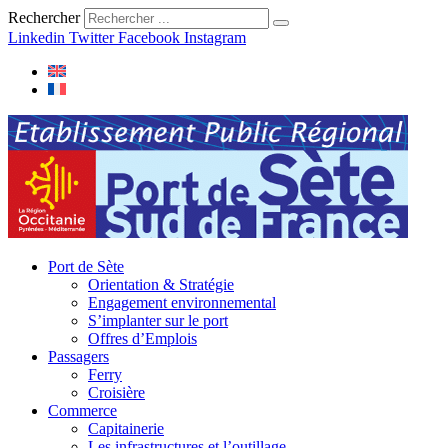
Rechercher
Linkedin
Twitter
Facebook
Instagram
Port de Sète
Orientation & Stratégie
Engagement environnemental
S’implanter sur le port
Offres d’Emplois
Passagers
Ferry
Croisière
Commerce
Capitainerie
Les infrastructures et l’outillage