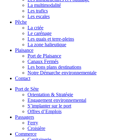
La multimodalité
Les trafics
Les escales
Pêche
La criée
Le carénage
Les quais et terre-pleins
La zone halieutique
Plaisance
Port de Plaisance
Canaux Fermés
Les bons plans destinations
Notre Démarche environnementale
Contact
Port de Sète
Orientation & Stratégie
Engagement environnemental
S’implanter sur le port
Offres d’Emplois
Passagers
Ferry
Croisière
Commerce
Capitainerie