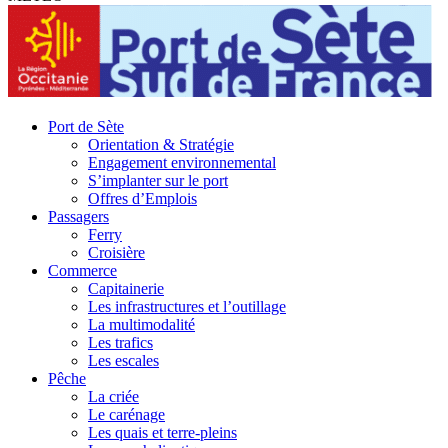
Port de Sète
Orientation & Stratégie
Engagement environnemental
S’implanter sur le port
Offres d’Emplois
Passagers
Ferry
Croisière
Commerce
Capitainerie
Les infrastructures et l’outillage
La multimodalité
Les trafics
Les escales
Pêche
La criée
Le carénage
Les quais et terre-pleins