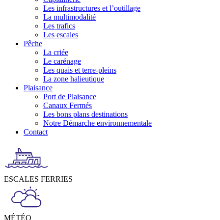
Les infrastructures et l’outillage
La multimodalité
Les trafics
Les escales
Pêche
La criée
Le carénage
Les quais et terre-pleins
La zone halieutique
Plaisance
Port de Plaisance
Canaux Fermés
Les bons plans destinations
Notre Démarche environnementale
Contact
ESCALES FERRIES
MÉTÉO