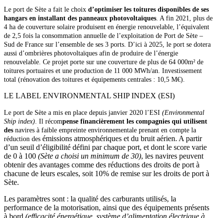
Le port de Sète a fait le choix
d’optimiser les toitures disponibles de ses
hangars en installant des panneaux photovoltaïques
. A fin 2021, plus de
4 ha de couverture solaire produisent en énergie renouvelable, l’équivalent
de 2,5 fois la consommation annuelle de l’exploitation de Port de Sète –
Sud de France sur l’ensemble de ses 3 ports. D’ici à 2025, le port se dotera
aussi d’ombrières photovoltaïques afin de produire de l’énergie
renouvelable. Ce projet porte sur une couverture de plus de 64 000m² de
toitures portuaires et une production de 11 000 MWh/an. Investissement
total (rénovation des toitures et équipements centrales : 10,5 M€).
LE LABEL ENVIRONMENTAL SHIP INDEX (ESI)
Le port de Sète a mis en place depuis janvier 2020 l’ESI
(Environmental
Ship index)
. Il récom
pense financièrement les compagnies qui utilisent
des
navires à faible empreinte environnementale prenant en compte la
émissions atmosphériques et du bruit aérien. A partir
réduction des
d’un seuil d’éligibilité défini par chaque port, et dont le score varie
de 0 à 100
(Sète a choisi un minimum de 30)
, les navires peuvent
obtenir des avantages comme des réductions des droits de port à
chacune de leurs escales, soit 10% de remise sur les droits de port à
Sète.
Les paramètres sont : la qualité des carburants utilisés, la
performance de la motorisation, ainsi que des équipements présents
à bord
(efficacité énergétique, système d’alimentation électrique à