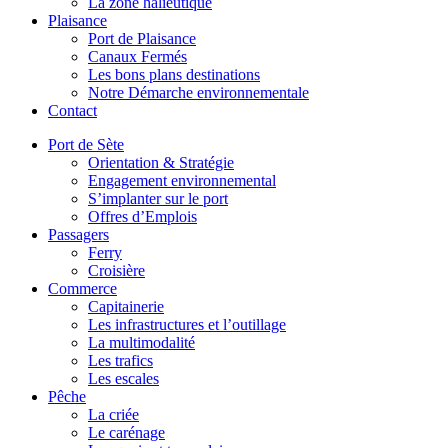
La zone halieutique
Plaisance
Port de Plaisance
Canaux Fermés
Les bons plans destinations
Notre Démarche environnementale
Contact
Port de Sète
Orientation & Stratégie
Engagement environnemental
S’implanter sur le port
Offres d’Emplois
Passagers
Ferry
Croisière
Commerce
Capitainerie
Les infrastructures et l’outillage
La multimodalité
Les trafics
Les escales
Pêche
La criée
Le carénage