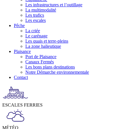
Les infrastructures et l’outillage
La multimodalité
Les trafics
Les escales
Pêche
La criée
Le carénage
Les quais et terre-pleins
La zone halieutique
Plaisance
Port de Plaisance
Canaux Fermés
Les bons plans destinations
Notre Démarche environnementale
Contact
ESCALES FERRIES
MÉTÉO