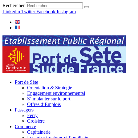
Rechercher
Linkedin
Twitter
Facebook
Instagram
Port de Sète
Orientation & Stratégie
Engagement environnemental
S’implanter sur le port
Offres d’Emplois
Passagers
Ferry
Croisière
Commerce
Capitainerie
Les infrastructures et l’outillage