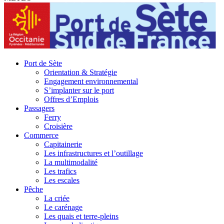
Port de Sète
Orientation & Stratégie
Engagement environnemental
S’implanter sur le port
Offres d’Emplois
Passagers
Ferry
Croisière
Commerce
Capitainerie
Les infrastructures et l’outillage
La multimodalité
Les trafics
Les escales
Pêche
La criée
Le carénage
Les quais et terre-pleins