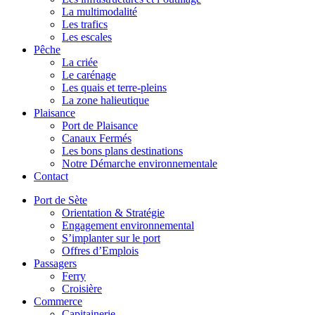
La multimodalité
Les trafics
Les escales
Pêche
La criée
Le carénage
Les quais et terre-pleins
La zone halieutique
Plaisance
Port de Plaisance
Canaux Fermés
Les bons plans destinations
Notre Démarche environnementale
Contact
Port de Sète
Orientation & Stratégie
Engagement environnemental
S’implanter sur le port
Offres d’Emplois
Passagers
Ferry
Croisière
Commerce
Capitainerie