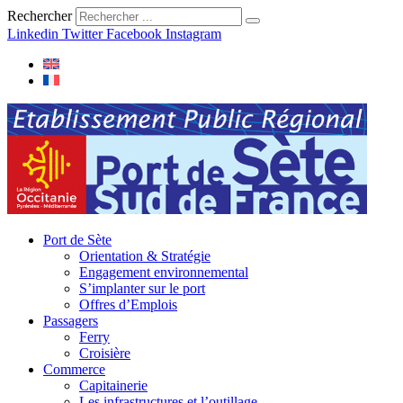
Rechercher
Linkedin
Twitter
Facebook
Instagram
Port de Sète
Orientation & Stratégie
Engagement environnemental
S’implanter sur le port
Offres d’Emplois
Passagers
Ferry
Croisière
Commerce
Capitainerie
Les infrastructures et l’outillage