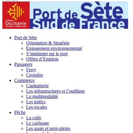
Port de Sète
Orientation & Stratégie
Engagement environnemental
S’implanter sur le port
Offres d’Emplois
Passagers
Ferry
Croisière
Commerce
Capitainerie
Les infrastructures et l’outillage
La multimodalité
Les trafics
Les escales
Pêche
La criée
Le carénage
Les quais et terre-pleins