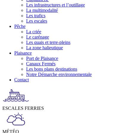
Les infrastructures et l’outillage
La multimodalité
Les trafics
Les escales
Pêche
La criée
Le carénage
Les quais et terre-pleins
La zone halieutique
Plaisance
Port de Plaisance
Canaux Fermés
Les bons plans destinations
Notre Démarche environnementale
Contact
ESCALES FERRIES
MÉTÉO