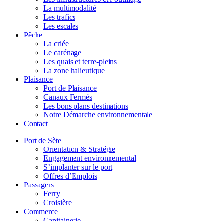
La multimodalité
Les trafics
Les escales
Pêche
La criée
Le carénage
Les quais et terre-pleins
La zone halieutique
Plaisance
Port de Plaisance
Canaux Fermés
Les bons plans destinations
Notre Démarche environnementale
Contact
Port de Sète
Orientation & Stratégie
Engagement environnemental
S’implanter sur le port
Offres d’Emplois
Passagers
Ferry
Croisière
Commerce
Capitainerie