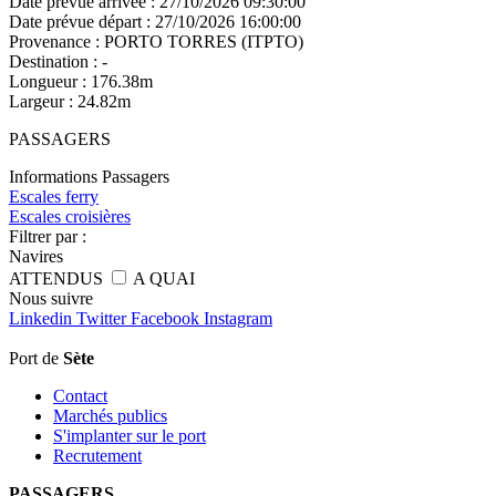
Date prévue arrivée :
27/10/2026 09:30:00
Date prévue départ :
27/10/2026 16:00:00
Provenance :
PORTO TORRES (ITPTO)
Destination :
-
Longueur :
176.38m
Largeur :
24.82m
PASSAGERS
Informations Passagers
Escales ferry
Escales croisières
Filtrer par :
Navires
ATTENDUS
A QUAI
Nous
suivre
Linkedin
Twitter
Facebook
Instagram
Port de
Sète
Contact
Marchés publics
S'implanter sur le port
Recrutement
PASSAGERS