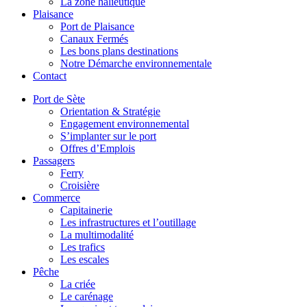
La zone halieutique
Plaisance
Port de Plaisance
Canaux Fermés
Les bons plans destinations
Notre Démarche environnementale
Contact
Port de Sète
Orientation & Stratégie
Engagement environnemental
S’implanter sur le port
Offres d’Emplois
Passagers
Ferry
Croisière
Commerce
Capitainerie
Les infrastructures et l’outillage
La multimodalité
Les trafics
Les escales
Pêche
La criée
Le carénage