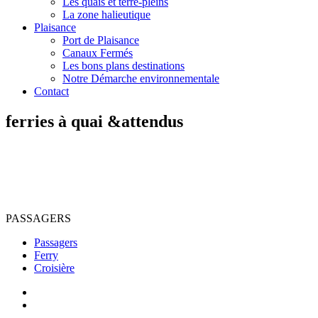
Les quais et terre-pleins
La zone halieutique
Plaisance
Port de Plaisance
Canaux Fermés
Les bons plans destinations
Notre Démarche environnementale
Contact
ferries
à quai &attendus
PASSAGERS
Passagers
Ferry
Croisière