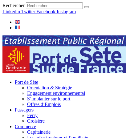
Rechercher
Linkedin
Twitter
Facebook
Instagram
Port de Sète
Orientation & Stratégie
Engagement environnemental
S’implanter sur le port
Offres d’Emplois
Passagers
Ferry
Croisière
Commerce
Capitainerie
Les infrastructures et l’outillage