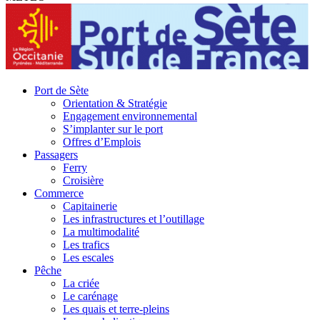
Port de Sète
Orientation & Stratégie
Engagement environnemental
S’implanter sur le port
Offres d’Emplois
Passagers
Ferry
Croisière
Commerce
Capitainerie
Les infrastructures et l’outillage
La multimodalité
Les trafics
Les escales
Pêche
La criée
Le carénage
Les quais et terre-pleins