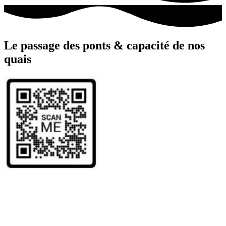
Le passage des
ponts
& capacité de nos
quais
Ponts mobiles (en bleu) ou ponts fixes (en rouge), prenez
connaissance des tirants d’air des ponts de Sète.
Sinon programmez votre passage de pont en scannant directement le
QR Code de l’application des Ponts de Sète de la Région Occitanie.