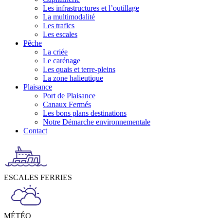
Les infrastructures et l’outillage
La multimodalité
Les trafics
Les escales
Pêche
La criée
Le carénage
Les quais et terre-pleins
La zone halieutique
Plaisance
Port de Plaisance
Canaux Fermés
Les bons plans destinations
Notre Démarche environnementale
Contact
ESCALES FERRIES
MÉTÉO