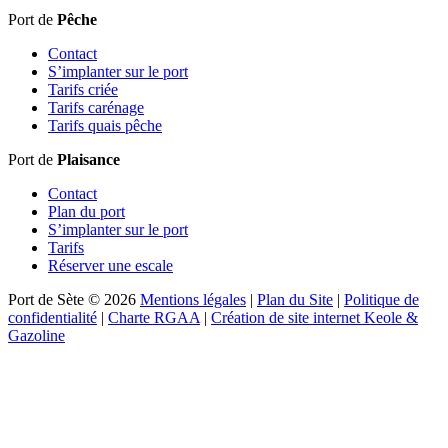
Port de
Pêche
Contact
S’implanter sur le port
Tarifs criée
Tarifs carénage
Tarifs quais pêche
Port de
Plaisance
Contact
Plan du port
S’implanter sur le port
Tarifs
Réserver une escale
Port de Sète © 2026
Mentions légales
|
Plan du Site
|
Politique de
confidentialité
|
Charte RGAA
|
Création de site internet Keole &
Gazoline