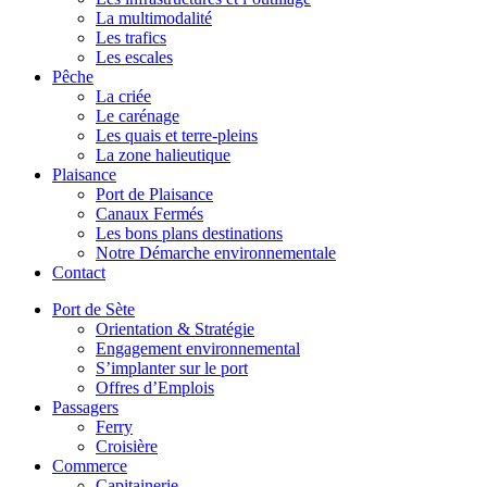
La multimodalité
Les trafics
Les escales
Pêche
La criée
Le carénage
Les quais et terre-pleins
La zone halieutique
Plaisance
Port de Plaisance
Canaux Fermés
Les bons plans destinations
Notre Démarche environnementale
Contact
Port de Sète
Orientation & Stratégie
Engagement environnemental
S’implanter sur le port
Offres d’Emplois
Passagers
Ferry
Croisière
Commerce
Capitainerie