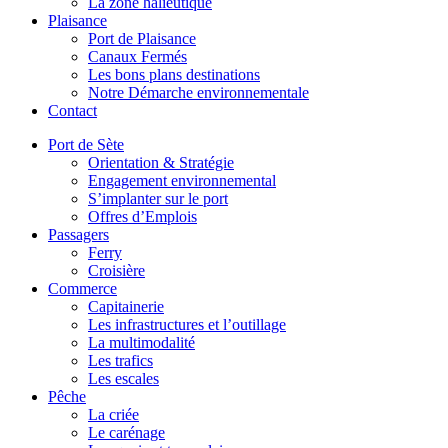
La zone halieutique
Plaisance
Port de Plaisance
Canaux Fermés
Les bons plans destinations
Notre Démarche environnementale
Contact
Port de Sète
Orientation & Stratégie
Engagement environnemental
S’implanter sur le port
Offres d’Emplois
Passagers
Ferry
Croisière
Commerce
Capitainerie
Les infrastructures et l’outillage
La multimodalité
Les trafics
Les escales
Pêche
La criée
Le carénage