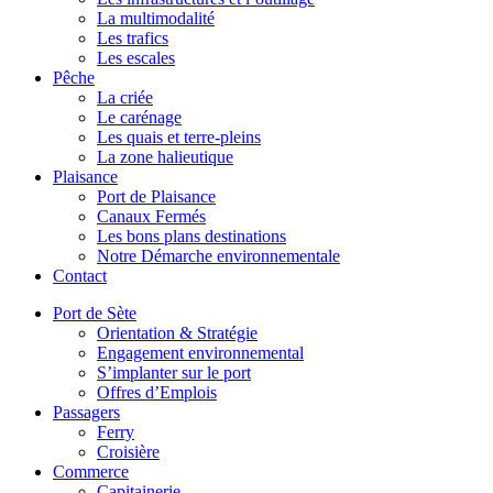
La multimodalité
Les trafics
Les escales
Pêche
La criée
Le carénage
Les quais et terre-pleins
La zone halieutique
Plaisance
Port de Plaisance
Canaux Fermés
Les bons plans destinations
Notre Démarche environnementale
Contact
Port de Sète
Orientation & Stratégie
Engagement environnemental
S’implanter sur le port
Offres d’Emplois
Passagers
Ferry
Croisière
Commerce
Capitainerie