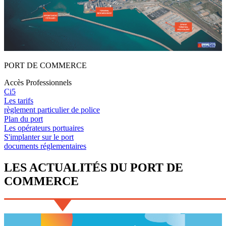
PORT
DE
COMMERCE
Accès Professionnels
Ci5
Les tarifs
règlement particulier de police
Plan du port
Les opérateurs portuaires
S'implanter sur le port
documents réglementaires
LES
ACTUALITÉS
DU
PORT DE
COMMERCE