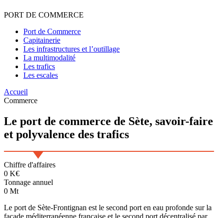
PORT
DE
COMMERCE
Port de Commerce
Capitainerie
Les infrastructures et l’outillage
La multimodalité
Les trafics
Les escales
Accueil
Commerce
Le port de
commerce
de Sète,
savoir-faire
et polyvalence des trafics
Chiffre d'affaires
0
K€
Tonnage annuel
0
Mt
Le port de Sète-Frontignan est le second port en eau profonde sur la
façade méditerranéenne française et le second port décentralisé par