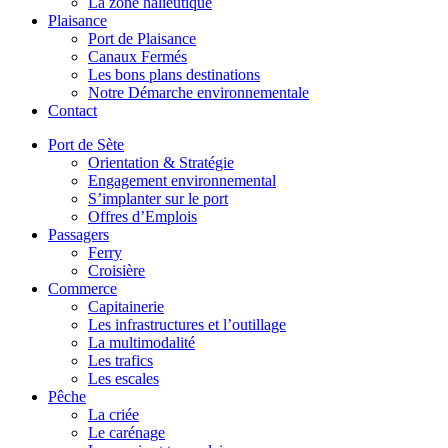
La zone halieutique
Plaisance
Port de Plaisance
Canaux Fermés
Les bons plans destinations
Notre Démarche environnementale
Contact
Port de Sète
Orientation & Stratégie
Engagement environnemental
S’implanter sur le port
Offres d’Emplois
Passagers
Ferry
Croisière
Commerce
Capitainerie
Les infrastructures et l’outillage
La multimodalité
Les trafics
Les escales
Pêche
La criée
Le carénage