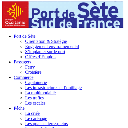
Port de Sète
Orientation & Stratégie
Engagement environnemental
S’implanter sur le port
Offres d’Emplois
Passagers
Ferry
Croisière
Commerce
Capitainerie
Les infrastructures et l’outillage
La multimodalité
Les trafics
Les escales
Pêche
La criée
Le carénage
Les quais et terre-pleins