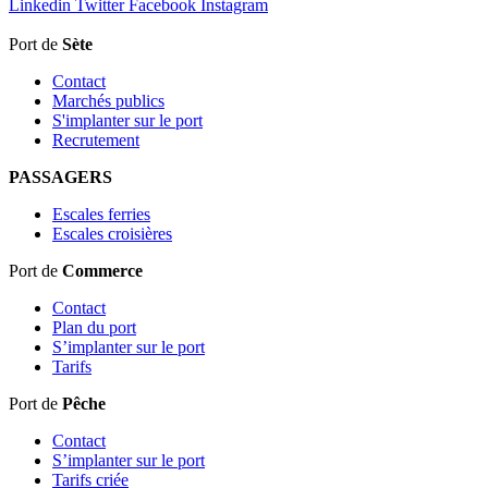
Linkedin
Twitter
Facebook
Instagram
Port de
Sète
Contact
Marchés publics
S'implanter sur le port
Recrutement
PASSAGERS
Escales ferries
Escales croisières
Port de
Commerce
Contact
Plan du port
S’implanter sur le port
Tarifs
Port de
Pêche
Contact
S’implanter sur le port
Tarifs criée