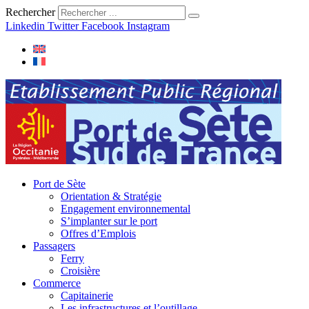
Rechercher
Linkedin
Twitter
Facebook
Instagram
Port de Sète
Orientation & Stratégie
Engagement environnemental
S’implanter sur le port
Offres d’Emplois
Passagers
Ferry
Croisière
Commerce
Capitainerie
Les infrastructures et l’outillage