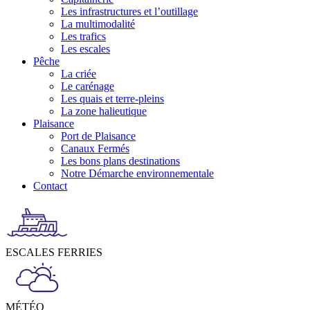
Les infrastructures et l’outillage
La multimodalité
Les trafics
Les escales
Pêche
La criée
Le carénage
Les quais et terre-pleins
La zone halieutique
Plaisance
Port de Plaisance
Canaux Fermés
Les bons plans destinations
Notre Démarche environnementale
Contact
ESCALES FERRIES
MÉTÉO