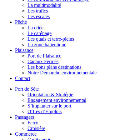
La multimodalité
Les trafics
Les escales
Pêche
La criée
Le carénage
Les quais et terre-pleins
La zone halieutique
Plaisance
Port de Plaisance
Canaux Fermés
Les bons plans destinations
Notre Démarche environnementale
Contact
Port de Sète
Orientation & Stratégie
Engagement environnemental
S’implanter sur le port
Offres d’Emplois
Passagers
Ferry
Croisière
Commerce
Capitainerie