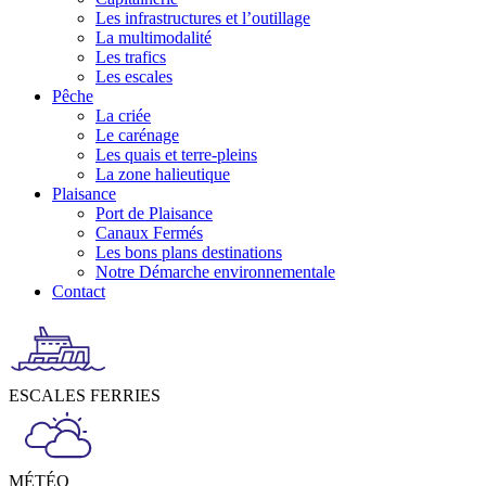
Les infrastructures et l’outillage
La multimodalité
Les trafics
Les escales
Pêche
La criée
Le carénage
Les quais et terre-pleins
La zone halieutique
Plaisance
Port de Plaisance
Canaux Fermés
Les bons plans destinations
Notre Démarche environnementale
Contact
ESCALES FERRIES
MÉTÉO