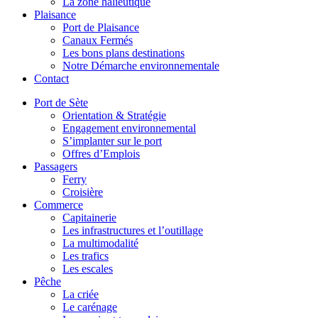
La zone halieutique
Plaisance
Port de Plaisance
Canaux Fermés
Les bons plans destinations
Notre Démarche environnementale
Contact
Port de Sète
Orientation & Stratégie
Engagement environnemental
S’implanter sur le port
Offres d’Emplois
Passagers
Ferry
Croisière
Commerce
Capitainerie
Les infrastructures et l’outillage
La multimodalité
Les trafics
Les escales
Pêche
La criée
Le carénage