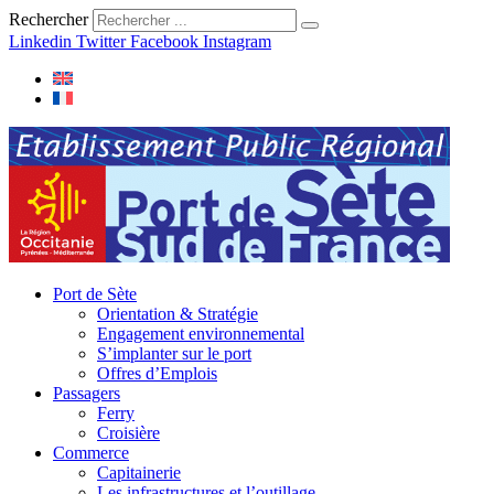
Rechercher
Linkedin
Twitter
Facebook
Instagram
Port de Sète
Orientation & Stratégie
Engagement environnemental
S’implanter sur le port
Offres d’Emplois
Passagers
Ferry
Croisière
Commerce
Capitainerie
Les infrastructures et l’outillage