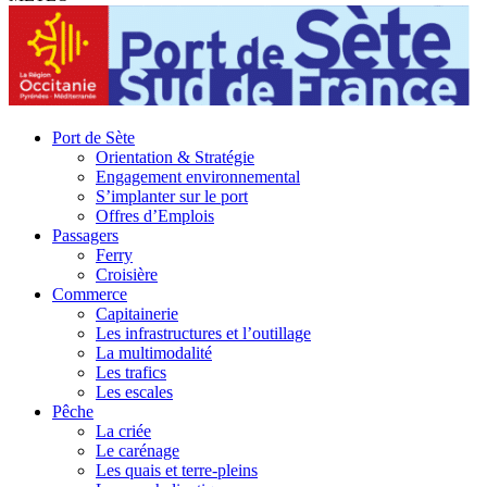
Port de Sète
Orientation & Stratégie
Engagement environnemental
S’implanter sur le port
Offres d’Emplois
Passagers
Ferry
Croisière
Commerce
Capitainerie
Les infrastructures et l’outillage
La multimodalité
Les trafics
Les escales
Pêche
La criée
Le carénage
Les quais et terre-pleins