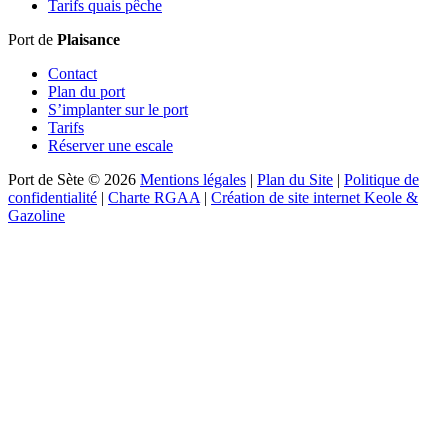
Tarifs quais pêche
Port de
Plaisance
Contact
Plan du port
S’implanter sur le port
Tarifs
Réserver une escale
Port de Sète © 2026
Mentions légales
|
Plan du Site
|
Politique de
confidentialité
|
Charte RGAA
|
Création de site internet Keole &
Gazoline