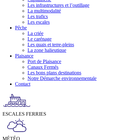
Les infrastructures et l’outillage
La multimodalité
Les trafics
Les escales
Pêche
La criée
Le carénage
Les quais et terre-pleins
La zone halieutique
Plaisance
Port de Plaisance
Canaux Fermés
Les bons plans destinations
Notre Démarche environnementale
Contact
ESCALES FERRIES
MÉTÉO