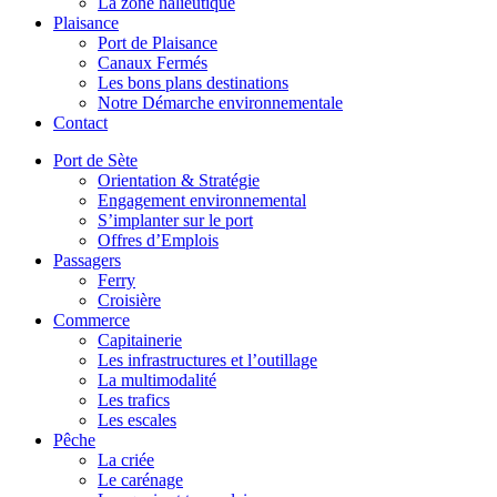
La zone halieutique
Plaisance
Port de Plaisance
Canaux Fermés
Les bons plans destinations
Notre Démarche environnementale
Contact
Port de Sète
Orientation & Stratégie
Engagement environnemental
S’implanter sur le port
Offres d’Emplois
Passagers
Ferry
Croisière
Commerce
Capitainerie
Les infrastructures et l’outillage
La multimodalité
Les trafics
Les escales
Pêche
La criée
Le carénage