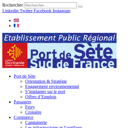
Rechercher
Linkedin
Twitter
Facebook
Instagram
Port de Sète
Orientation & Stratégie
Engagement environnemental
S’implanter sur le port
Offres d’Emplois
Passagers
Ferry
Croisière
Commerce
Capitainerie
Les infrastructures et l’outillage