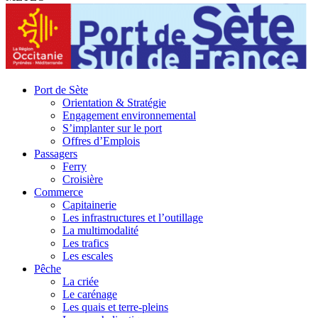
Port de Sète
Orientation & Stratégie
Engagement environnemental
S’implanter sur le port
Offres d’Emplois
Passagers
Ferry
Croisière
Commerce
Capitainerie
Les infrastructures et l’outillage
La multimodalité
Les trafics
Les escales
Pêche
La criée
Le carénage
Les quais et terre-pleins