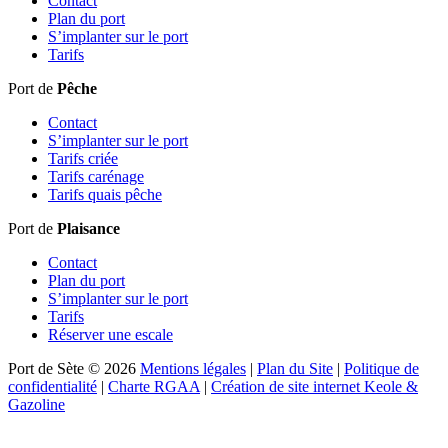
Contact
Plan du port
S’implanter sur le port
Tarifs
Port de
Pêche
Contact
S’implanter sur le port
Tarifs criée
Tarifs carénage
Tarifs quais pêche
Port de
Plaisance
Contact
Plan du port
S’implanter sur le port
Tarifs
Réserver une escale
Port de Sète © 2026
Mentions légales
|
Plan du Site
|
Politique de
confidentialité
|
Charte RGAA
|
Création de site internet Keole &
Gazoline