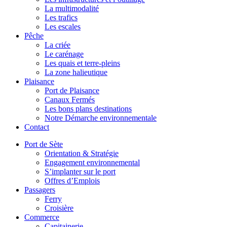
La multimodalité
Les trafics
Les escales
Pêche
La criée
Le carénage
Les quais et terre-pleins
La zone halieutique
Plaisance
Port de Plaisance
Canaux Fermés
Les bons plans destinations
Notre Démarche environnementale
Contact
Port de Sète
Orientation & Stratégie
Engagement environnemental
S’implanter sur le port
Offres d’Emplois
Passagers
Ferry
Croisière
Commerce
Capitainerie