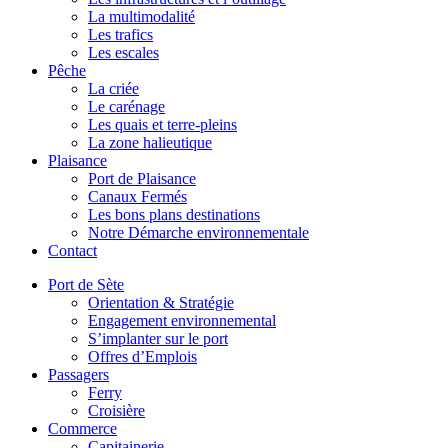
La multimodalité
Les trafics
Les escales
Pêche
La criée
Le carénage
Les quais et terre-pleins
La zone halieutique
Plaisance
Port de Plaisance
Canaux Fermés
Les bons plans destinations
Notre Démarche environnementale
Contact
Port de Sète
Orientation & Stratégie
Engagement environnemental
S’implanter sur le port
Offres d’Emplois
Passagers
Ferry
Croisière
Commerce
Capitainerie