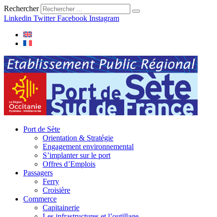
Rechercher
Linkedin
Twitter
Facebook
Instagram
Port de Sète
Orientation & Stratégie
Engagement environnemental
S’implanter sur le port
Offres d’Emplois
Passagers
Ferry
Croisière
Commerce
Capitainerie
Les infrastructures et l’outillage