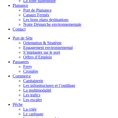
La zone halieutique
Plaisance
Port de Plaisance
Canaux Fermés
Les bons plans destinations
Notre Démarche environnementale
Contact
Port de Sète
Orientation & Stratégie
Engagement environnemental
S’implanter sur le port
Offres d’Emplois
Passagers
Ferry
Croisière
Commerce
Capitainerie
Les infrastructures et l’outillage
La multimodalité
Les trafics
Les escales
Pêche
La criée
Le carénage