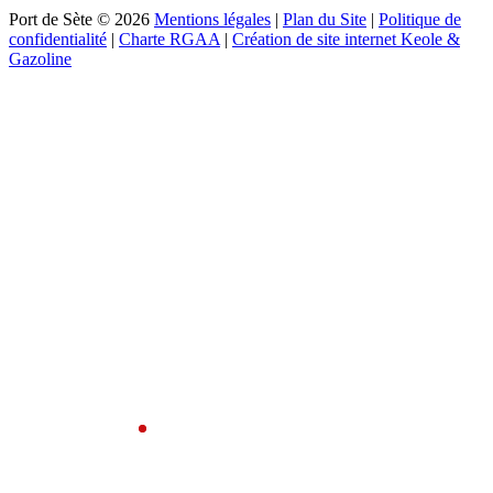
Port de Sète © 2026
Mentions légales
|
Plan du Site
|
Politique de
confidentialité
|
Charte RGAA
|
Création de site internet Keole &
Gazoline