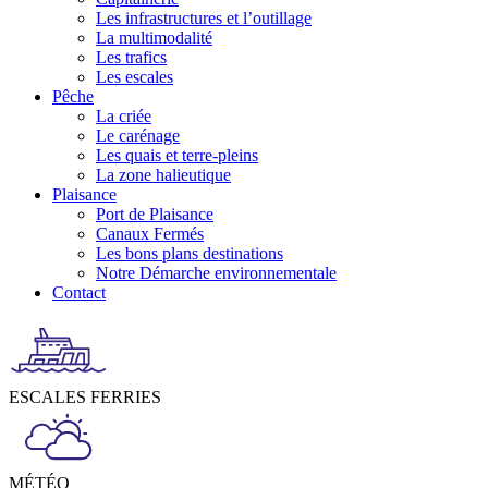
Les infrastructures et l’outillage
La multimodalité
Les trafics
Les escales
Pêche
La criée
Le carénage
Les quais et terre-pleins
La zone halieutique
Plaisance
Port de Plaisance
Canaux Fermés
Les bons plans destinations
Notre Démarche environnementale
Contact
ESCALES FERRIES
MÉTÉO