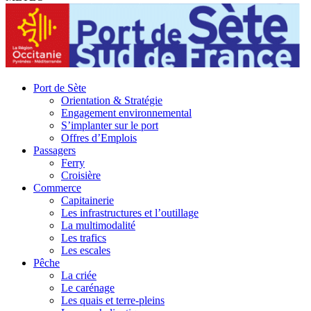
Port de Sète
Orientation & Stratégie
Engagement environnemental
S’implanter sur le port
Offres d’Emplois
Passagers
Ferry
Croisière
Commerce
Capitainerie
Les infrastructures et l’outillage
La multimodalité
Les trafics
Les escales
Pêche
La criée
Le carénage
Les quais et terre-pleins