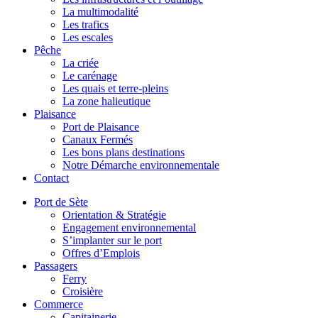
La multimodalité
Les trafics
Les escales
Pêche
La criée
Le carénage
Les quais et terre-pleins
La zone halieutique
Plaisance
Port de Plaisance
Canaux Fermés
Les bons plans destinations
Notre Démarche environnementale
Contact
Port de Sète
Orientation & Stratégie
Engagement environnemental
S’implanter sur le port
Offres d’Emplois
Passagers
Ferry
Croisière
Commerce
Capitainerie