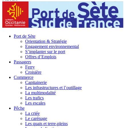
Port de Sète
Orientation & Stratégie
Engagement environnemental
S’implanter sur le port
Offres d’Emplois
Passagers
Ferry
Croisière
Commerce
Capitainerie
Les infrastructures et l’outillage
La multimodalité
Les trafics
Les escales
Pêche
La criée
Le carénage
Les quais et terre-pleins