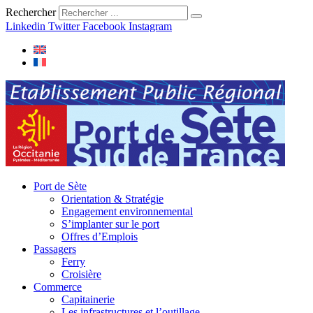
Rechercher
Linkedin
Twitter
Facebook
Instagram
Port de Sète
Orientation & Stratégie
Engagement environnemental
S’implanter sur le port
Offres d’Emplois
Passagers
Ferry
Croisière
Commerce
Capitainerie
Les infrastructures et l’outillage