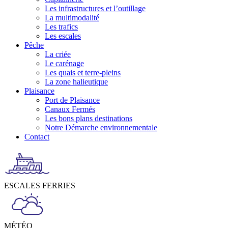
Les infrastructures et l’outillage
La multimodalité
Les trafics
Les escales
Pêche
La criée
Le carénage
Les quais et terre-pleins
La zone halieutique
Plaisance
Port de Plaisance
Canaux Fermés
Les bons plans destinations
Notre Démarche environnementale
Contact
ESCALES FERRIES
MÉTÉO