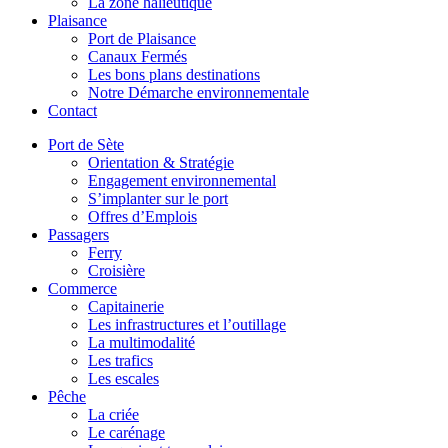
La zone halieutique
Plaisance
Port de Plaisance
Canaux Fermés
Les bons plans destinations
Notre Démarche environnementale
Contact
Port de Sète
Orientation & Stratégie
Engagement environnemental
S’implanter sur le port
Offres d’Emplois
Passagers
Ferry
Croisière
Commerce
Capitainerie
Les infrastructures et l’outillage
La multimodalité
Les trafics
Les escales
Pêche
La criée
Le carénage