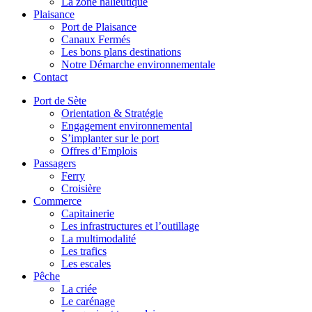
La zone halieutique
Plaisance
Port de Plaisance
Canaux Fermés
Les bons plans destinations
Notre Démarche environnementale
Contact
Port de Sète
Orientation & Stratégie
Engagement environnemental
S’implanter sur le port
Offres d’Emplois
Passagers
Ferry
Croisière
Commerce
Capitainerie
Les infrastructures et l’outillage
La multimodalité
Les trafics
Les escales
Pêche
La criée
Le carénage