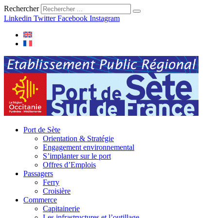
Rechercher
Linkedin
Twitter
Facebook
Instagram
Port de Sète
Orientation & Stratégie
Engagement environnemental
S’implanter sur le port
Offres d’Emplois
Passagers
Ferry
Croisière
Commerce
Capitainerie
Les infrastructures et l’outillage