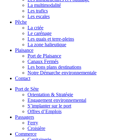
La multimodalité
Les trafics
Les escales
Pêche
La criée
Le carénage
Les quais et terre-pleins
La zone halieutique
Plaisance
Port de Plaisance
Canaux Fermés
Les bons plans destinations
Notre Démarche environnementale
Contact
Port de Sète
Orientation & Stratégie
Engagement environnemental
S’implanter sur le port
Offres d’Emplois
Passagers
Ferry
Croisière
Commerce
Capitainerie