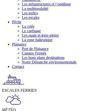
Les infrastructures et l’outillage
La multimodalité
Les trafics
Les escales
Pêche
La criée
Le carénage
Les quais et terre-pleins
La zone halieutique
Plaisance
Port de Plaisance
Canaux Fermés
Les bons plans destinations
Notre Démarche environnementale
Contact
ESCALES FERRIES
MÉTÉO