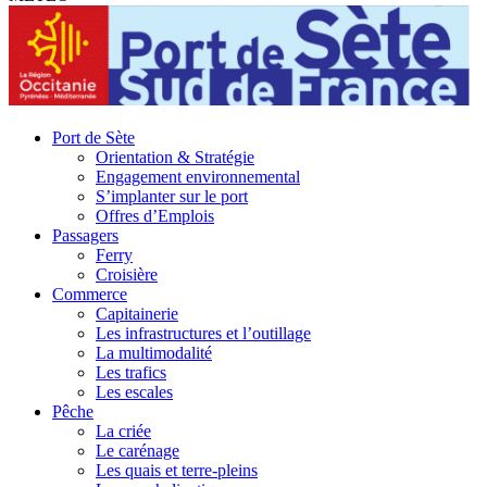
Port de Sète
Orientation & Stratégie
Engagement environnemental
S’implanter sur le port
Offres d’Emplois
Passagers
Ferry
Croisière
Commerce
Capitainerie
Les infrastructures et l’outillage
La multimodalité
Les trafics
Les escales
Pêche
La criée
Le carénage
Les quais et terre-pleins