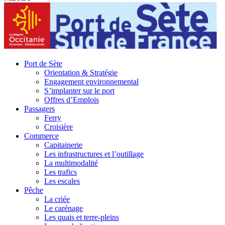
Port de Sète
Orientation & Stratégie
Engagement environnemental
S’implanter sur le port
Offres d’Emplois
Passagers
Ferry
Croisière
Commerce
Capitainerie
Les infrastructures et l’outillage
La multimodalité
Les trafics
Les escales
Pêche
La criée
Le carénage
Les quais et terre-pleins