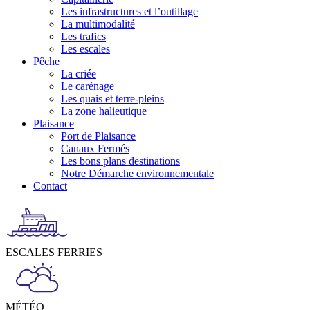
Les infrastructures et l’outillage
La multimodalité
Les trafics
Les escales
Pêche
La criée
Le carénage
Les quais et terre-pleins
La zone halieutique
Plaisance
Port de Plaisance
Canaux Fermés
Les bons plans destinations
Notre Démarche environnementale
Contact
ESCALES FERRIES
MÉTÉO