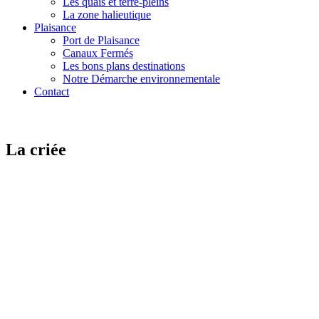
Les quais et terre-pleins
La zone halieutique
Plaisance
Port de Plaisance
Canaux Fermés
Les bons plans destinations
Notre Démarche environnementale
Contact
La criée