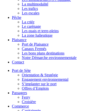
La multimodalité
Les trafics
Les escales
Pêche
La criée
Le carénage
Les quais et terre-pleins
La zone halieutique
Plaisance
Port de Plaisance
Canaux Fermés
Les bons plans destinations
Notre Démarche environnementale
Contact
Port de Sète
Orientation & Stratégie
Engagement environnemental
S’implanter sur le port
Offres d’Emplois
Passagers
Ferry
Croisière
Commerce
Capitainerie