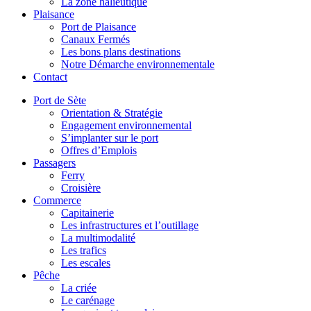
La zone halieutique
Plaisance
Port de Plaisance
Canaux Fermés
Les bons plans destinations
Notre Démarche environnementale
Contact
Port de Sète
Orientation & Stratégie
Engagement environnemental
S’implanter sur le port
Offres d’Emplois
Passagers
Ferry
Croisière
Commerce
Capitainerie
Les infrastructures et l’outillage
La multimodalité
Les trafics
Les escales
Pêche
La criée
Le carénage