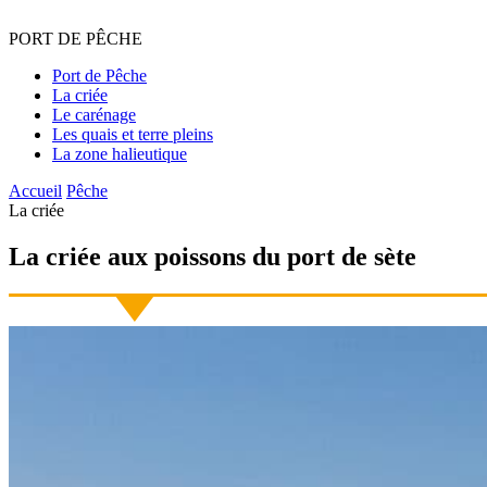
PORT
DE
PÊCHE
Port de Pêche
La criée
Le carénage
Les quais et terre pleins
La zone halieutique
Accueil
Pêche
La criée
La
criée aux poissons
du port de sète