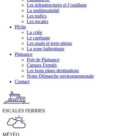
Les infrastructures et l’outillage
La multimodalité
Les trafics
Les escales
Pêche
La criée
Le carénage
Les quais et terre-pleins
La zone halieutique
Plaisance
Port de Plaisance
Canaux Fermés
Les bons plans destinations
Notre Démarche environnementale
Contact
ESCALES FERRIES
MÉTÉO