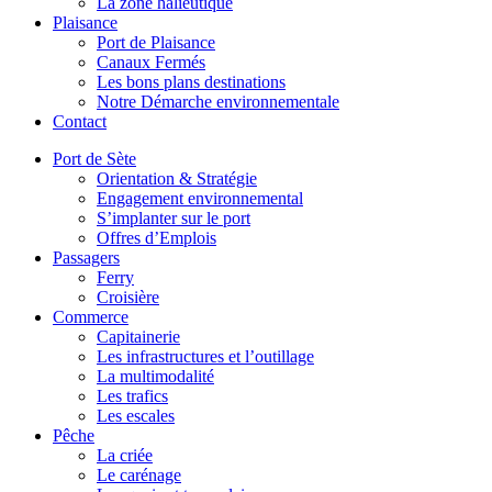
La zone halieutique
Plaisance
Port de Plaisance
Canaux Fermés
Les bons plans destinations
Notre Démarche environnementale
Contact
Port de Sète
Orientation & Stratégie
Engagement environnemental
S’implanter sur le port
Offres d’Emplois
Passagers
Ferry
Croisière
Commerce
Capitainerie
Les infrastructures et l’outillage
La multimodalité
Les trafics
Les escales
Pêche
La criée
Le carénage