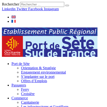
Rechercher
Linkedin
Twitter
Facebook
Instagram
Port de Sète
Orientation & Stratégie
Engagement environnemental
S’implanter sur le port
Offres d’Emplois
Passagers
Ferry
Croisière
Commerce
Capitainerie
Les infrastructures et l’outillage