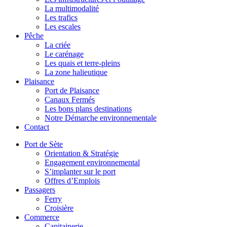
La multimodalité
Les trafics
Les escales
Pêche
La criée
Le carénage
Les quais et terre-pleins
La zone halieutique
Plaisance
Port de Plaisance
Canaux Fermés
Les bons plans destinations
Notre Démarche environnementale
Contact
Port de Sète
Orientation & Stratégie
Engagement environnemental
S’implanter sur le port
Offres d’Emplois
Passagers
Ferry
Croisière
Commerce
Capitainerie