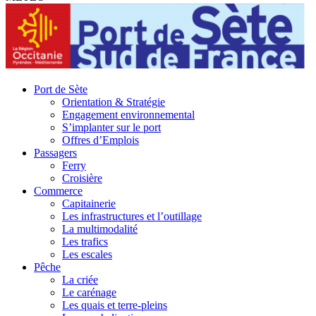
Port de Sète
Orientation & Stratégie
Engagement environnemental
S’implanter sur le port
Offres d’Emplois
Passagers
Ferry
Croisière
Commerce
Capitainerie
Les infrastructures et l’outillage
La multimodalité
Les trafics
Les escales
Pêche
La criée
Le carénage
Les quais et terre-pleins